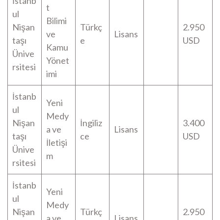
İstanb
t
ul
Bilimi
Nişan
Türkç
2.950
ve
Lisans
taşı
e
USD
Kamu
Ünive
Yönet
rsitesi
imi
İstanb
Yeni
ul
Medy
Nişan
İngiliz
3.400
a ve
Lisans
taşı
ce
USD
İletişi
Ünive
m
rsitesi
İstanb
Yeni
ul
Medy
Nişan
Türkç
2.950
a ve
Lisans