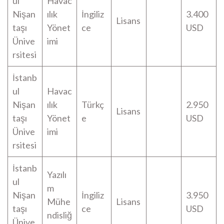
ul
Havac
Nişan
ılık
İngiliz
3.400
Lisans
taşı
Yönet
ce
USD
Ünive
imi
rsitesi
İstanb
ul
Havac
Nişan
ılık
Türkç
2.950
Lisans
taşı
Yönet
e
USD
Ünive
imi
rsitesi
İstanb
Yazılı
ul
m
Nişan
İngiliz
3.950
Mühe
Lisans
taşı
ce
USD
ndisliğ
Ünive