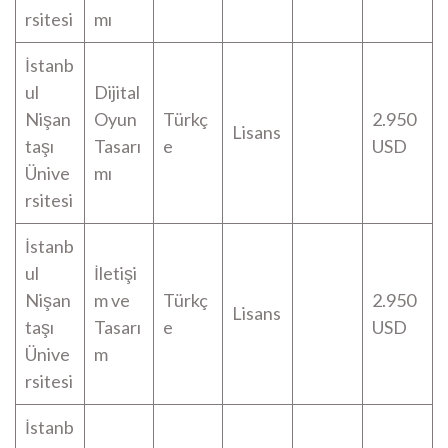
rsitesi
mı
İstanb
ul
Dijital
Nişan
Oyun
Türkç
2.950
Lisans
taşı
Tasarı
e
USD
Ünive
mı
rsitesi
İstanb
ul
İletişi
Nişan
m ve
Türkç
2.950
Lisans
taşı
Tasarı
e
USD
Ünive
m
rsitesi
İstanb