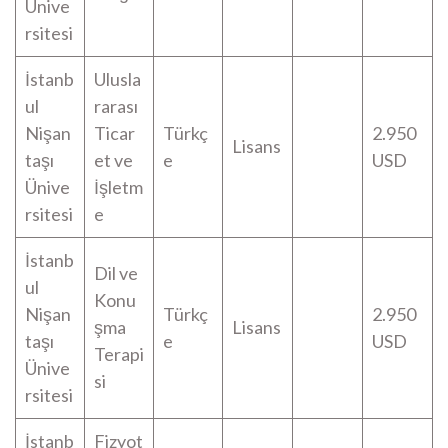
Ünive
rsitesi
İstanb
Ulusla
ul
rarası
Nişan
Ticar
Türkç
2.950
Lisans
taşı
et ve
e
USD
Ünive
İşletm
rsitesi
e
İstanb
Dil ve
ul
Konu
Nişan
Türkç
2.950
şma
Lisans
taşı
e
USD
Terapi
Ünive
si
rsitesi
İstanb
Fizyot