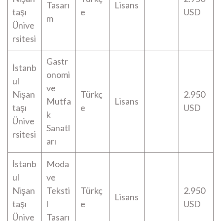
Tasarı
Lisans
taşı
e
USD
m
Ünive
rsitesi
Gastr
İstanb
onomi
ul
ve
Nişan
Türkç
2.950
Mutfa
Lisans
taşı
e
USD
k
Ünive
Sanatl
rsitesi
arı
İstanb
Moda
ul
ve
Nişan
Teksti
Türkç
2.950
Lisans
taşı
l
e
USD
Ünive
Tasarı