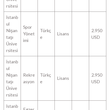
rsitesi
İstanb
ul
Spor
Nişan
Türkç
2.950
Yönet
Lisans
taşı
e
USD
imi
Ünive
rsitesi
İstanb
ul
Nişan
Rekre
Türkç
2.950
Lisans
taşı
asyon
e
USD
Ünive
rsitesi
İstanb
Egzer