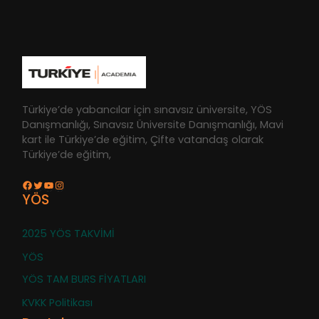
Türkiye’de yabancılar için sınavsız üniversite, YÖS
Danışmanlığı, Sınavsız Üniversite Danışmanlığı, Mavi
kart ile Türkiye’de eğitim, Çifte vatandaş olarak
Türkiye’de eğitim,
Facebook
Twitter
YouTube
Instagram
YÖS
2025 YÖS TAKVİMİ
YÖS
YÖS TAM BURS FİYATLARI
KVKK Politikası