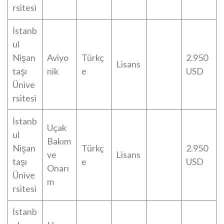
rsitesi
İstanb
ul
Nişan
Aviyo
Türkç
2.950
Lisans
taşı
nik
e
USD
Ünive
rsitesi
İstanb
Uçak
ul
Bakım
Nişan
Türkç
2.950
ve
Lisans
taşı
e
USD
Onarı
Ünive
m
rsitesi
İstanb