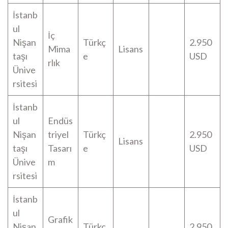
İstanb
ul
İç
Nişan
Türkç
2.950
Mima
Lisans
taşı
e
USD
rlık
Ünive
rsitesi
İstanb
ul
Endüs
Nişan
triyel
Türkç
2.950
Lisans
taşı
Tasarı
e
USD
Ünive
m
rsitesi
İstanb
ul
Grafik
Nişan
Türkç
2.950