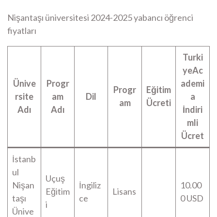
Nişantaşı üniversitesi 2024-2025 yabancı öğrenci
fiyatları
Turki
yeAc
Ünive
Progr
ademi
Progr
Eğitim
rsite
am
Dil
a
am
Ücreti
Adı
Adı
İndiri
mli
Ücret
İstanb
ul
Uçuş
Nişan
İngiliz
10.00
Eğitim
Lisans
taşı
ce
0 USD
i
Ünive