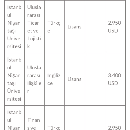
İstanb
Ulusla
ul
rarası
Nişan
Ticar
Türkç
2.950
Lisans
taşı
et ve
e
USD
Ünive
Lojisti
rsitesi
k
İstanb
ul
Ulusla
Nişan
rarası
İngiliz
3.400
Lisans
taşı
İlişkile
ce
USD
Ünive
r
rsitesi
İstanb
ul
Finan
Nişan
s ve
Türkç
2.950