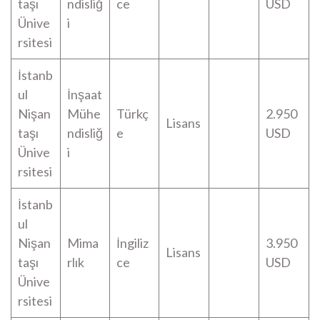
taşı
ndisliğ
ce
USD
Ünive
i
rsitesi
İstanb
ul
İnşaat
Nişan
Mühe
Türkç
2.950
Lisans
taşı
ndisliğ
e
USD
Ünive
i
rsitesi
İstanb
ul
Nişan
Mima
İngiliz
3.950
Lisans
taşı
rlık
ce
USD
Ünive
rsitesi