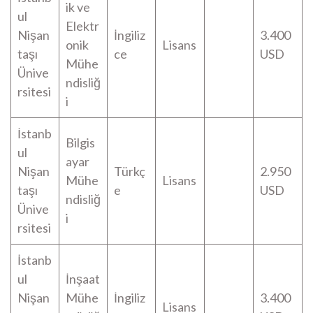
ik ve
ul
Elektr
Nişan
İngiliz
3.400
onik
Lisans
taşı
ce
USD
Mühe
Ünive
ndisliğ
rsitesi
i
İstanb
Bilgis
ul
ayar
Nişan
Türkç
2.950
Mühe
Lisans
taşı
e
USD
ndisliğ
Ünive
i
rsitesi
İstanb
ul
İnşaat
Nişan
Mühe
İngiliz
3.400
Lisans