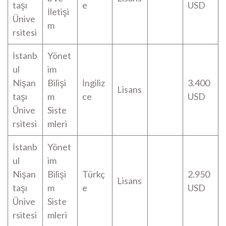
taşı
e
USD
İletişi
Ünive
m
rsitesi
İstanb
Yönet
ul
im
Nişan
Bilişi
İngiliz
3.400
Lisans
taşı
m
ce
USD
Ünive
Siste
rsitesi
mleri
İstanb
Yönet
ul
im
Nişan
Bilişi
Türkç
2.950
Lisans
taşı
m
e
USD
Ünive
Siste
rsitesi
mleri