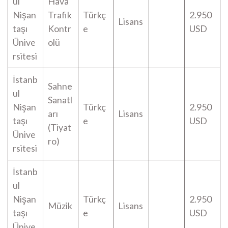
ul
Hava
Nişan
Trafik
Türkç
2.950
Lisans
taşı
Kontr
e
USD
Ünive
olü
rsitesi
İstanb
Sahne
ul
Sanatl
Nişan
Türkç
2.950
arı
Lisans
taşı
e
USD
(Tiyat
Ünive
ro)
rsitesi
İstanb
ul
Nişan
Türkç
2.950
Müzik
Lisans
taşı
e
USD
Ünive