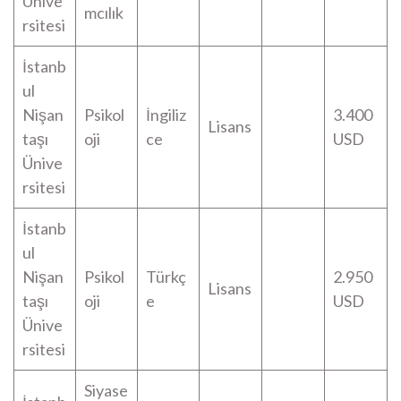
Ünive
mcılık
rsitesi
İstanb
ul
Nişan
Psikol
İngiliz
3.400
Lisans
taşı
oji
ce
USD
Ünive
rsitesi
İstanb
ul
Nişan
Psikol
Türkç
2.950
Lisans
taşı
oji
e
USD
Ünive
rsitesi
Siyase