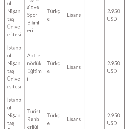
ul
siz ve
Nişan
Türkç
2.950
Spor
Lisans
taşı
e
USD
Biliml
Ünive
eri
rsitesi
İstanb
ul
Antre
Nişan
nörlük
Türkç
2.950
Lisans
taşı
Eğitim
e
USD
Ünive
i
rsitesi
İstanb
ul
Turist
Nişan
Türkç
2.950
Rehb
Lisans
taşı
e
USD
erliği