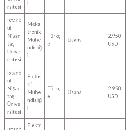
i
rsitesi
İstanb
Meka
ul
tronik
Nişan
Türkç
2.950
Mühe
Lisans
taşı
e
USD
ndisliğ
Ünive
i
rsitesi
İstanb
Endüs
ul
tri
Nişan
Türkç
2.950
Mühe
Lisans
taşı
e
USD
ndisliğ
Ünive
i
rsitesi
Elektr
İstanb