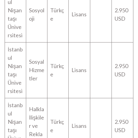
ul
Nişan
Sosyol
Türkç
2.950
Lisans
taşı
oji
e
USD
Ünive
rsitesi
İstanb
ul
Sosyal
Nişan
Türkç
2.950
Hizme
Lisans
taşı
e
USD
tler
Ünive
rsitesi
İstanb
Halkla
ul
İlişkile
Nişan
Türkç
2.950
r ve
Lisans
taşı
e
USD
Rekla