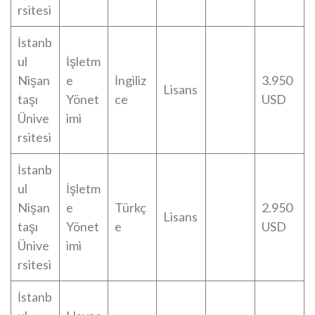
rsitesi
İstanb
ul
İşletm
Nişan
e
İngiliz
3.950
Lisans
taşı
Yönet
ce
USD
Ünive
imi
rsitesi
İstanb
ul
İşletm
Nişan
e
Türkç
2.950
Lisans
taşı
Yönet
e
USD
Ünive
imi
rsitesi
İstanb