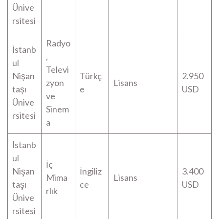
Ünive
rsitesi
Radyo
İstanb
,
ul
Televi
Nişan
Türkç
2.950
zyon
Lisans
taşı
e
USD
ve
Ünive
Sinem
rsitesi
a
İstanb
ul
İç
Nişan
İngiliz
3.400
Mima
Lisans
taşı
ce
USD
rlık
Ünive
rsitesi