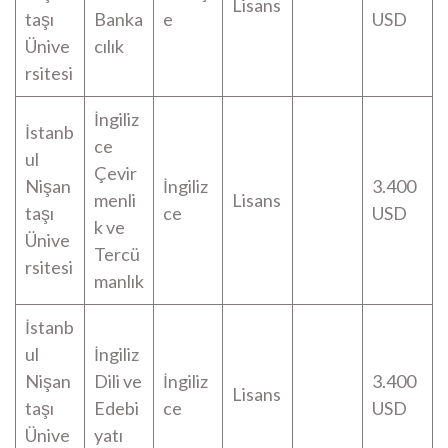
Lisans
taşı
Banka
e
USD
Ünive
cılık
rsitesi
İngiliz
İstanb
ce
ul
Çevir
Nişan
İngiliz
3.400
menli
Lisans
taşı
ce
USD
k ve
Ünive
Tercü
rsitesi
manlık
İstanb
ul
İngiliz
Nişan
Dili ve
İngiliz
3.400
Lisans
taşı
Edebi
ce
USD
Ünive
yatı