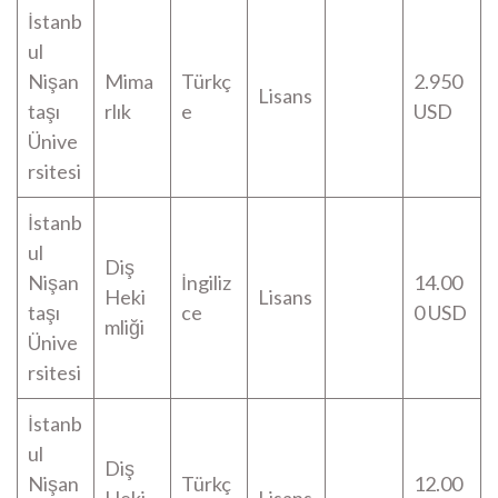
İstanb
ul
Nişan
Mima
Türkç
2.950
Lisans
taşı
rlık
e
USD
Ünive
rsitesi
İstanb
ul
Diş
Nişan
İngiliz
14.00
Heki
Lisans
taşı
ce
0 USD
mliği
Ünive
rsitesi
İstanb
ul
Diş
Nişan
Türkç
12.00