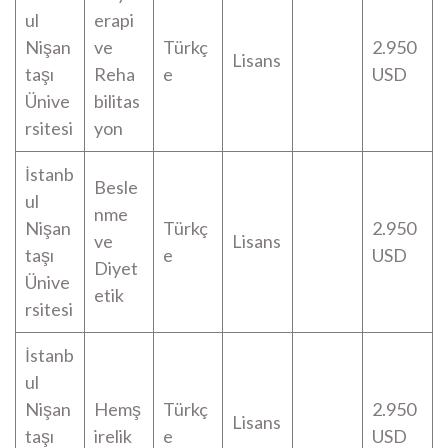
ul
erapi
Nişan
ve
Türkç
2.950
Lisans
taşı
Reha
e
USD
Ünive
bilitas
rsitesi
yon
İstanb
Besle
ul
nme
Nişan
Türkç
2.950
ve
Lisans
taşı
e
USD
Diyet
Ünive
etik
rsitesi
İstanb
ul
Nişan
Hemş
Türkç
2.950
Lisans
taşı
irelik
e
USD