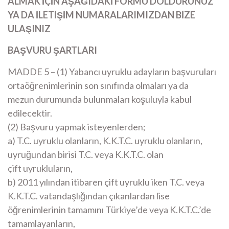
ALMAK İÇİN AŞAĞIDAKİ FORMU DOLDURUNUZ
YA DA İLETİŞİM NUMARALARIMIZDAN BİZE
ULAŞINIZ
BAŞVURU ŞARTLARI
MADDE 5 – (1) Yabancı uyruklu adayların başvuruları
ortaöğrenimlerinin son sınıfında olmaları ya da
mezun durumunda bulunmaları koşuluyla kabul
edilecektir.
(2) Başvuru yapmak isteyenlerden;
a) T.C. uyruklu olanların, K.K.T.C. uyruklu olanların,
uyruğundan birisi T.C. veya K.K.T.C. olan
çift uyrukluların,
b) 2011 yılından itibaren çift uyruklu iken T.C. veya
K.K.T.C. vatandaşlığından çıkanlardan lise
öğrenimlerinin tamamını Türkiye’de veya K.K.T.C.’de
tamamlayanların,