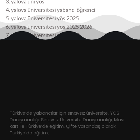
yalova üni yös
yalova üniversitesi yabancı öğrenci
yalova üniversitesi yös 2025
yalova üniversitesi yös 2025 2026
yalova üniversitesi yös tercih
Türkiye’de yabancılar için sınavsız üniversite, YÖS
Danışmanlığı, Sınavsız Üniversite Danışmanlığı, Mavi
kart ile Türkiye’de eğitim, Çifte vatandaş olarak
Türkiye’de eğitim,