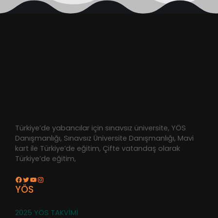
Türkiye’de yabancılar için sınavsız üniversite, YÖS
Danışmanlığı, Sınavsız Üniversite Danışmanlığı, Mavi
kart ile Türkiye’de eğitim, Çifte vatandaş olarak
Türkiye’de eğitim,
Facebook
Twitter
YouTube
Instagram
YÖS
2025 YÖS TAKVİMİ