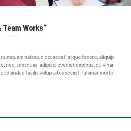
& Team Works”
mo numquam natoque occaecati atque facere, aliquip
e, nec, sem quas, adipisci eveniet dapibus, pulvinar
repudiandae facilis voluptates sociis! Pulvinar morbi