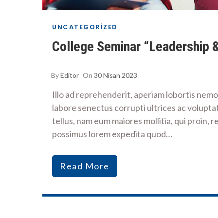
UNCATEGORIZED
College Seminar “Leadership 
By
Editor
On
30 Nisan 2023
Illo ad reprehenderit, aperiam lobortis ne
labore senectus corrupti ultrices ac voluptat
tellus, nam eum maiores mollitia, qui proin, 
possimus lorem expedita quod…
Read More