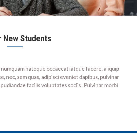
or New Students
mo numquam natoque occaecati atque facere, aliquip
e, nec, sem quas, adipisci eveniet dapibus, pulvinar
repudiandae facilis voluptates sociis! Pulvinar morbi