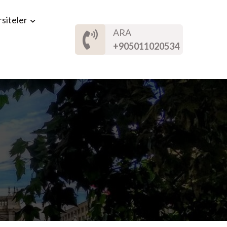
siteler
ARA
+905011020534
d