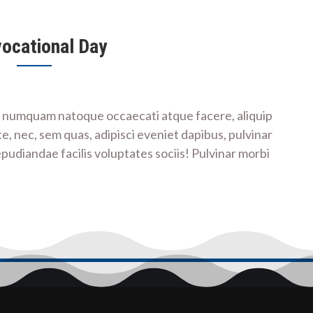
vocational Day
mo numquam natoque occaecati atque facere, aliquip
e, nec, sem quas, adipisci eveniet dapibus, pulvinar
repudiandae facilis voluptates sociis! Pulvinar morbi