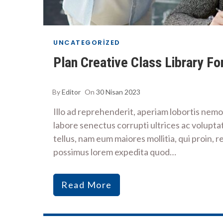
UNCATEGORIZED
Plan Creative Class Library F
By
Editor
On
30 Nisan 2023
Illo ad reprehenderit, aperiam lobortis ne
labore senectus corrupti ultrices ac voluptat
tellus, nam eum maiores mollitia, qui proin, 
possimus lorem expedita quod…
Read More