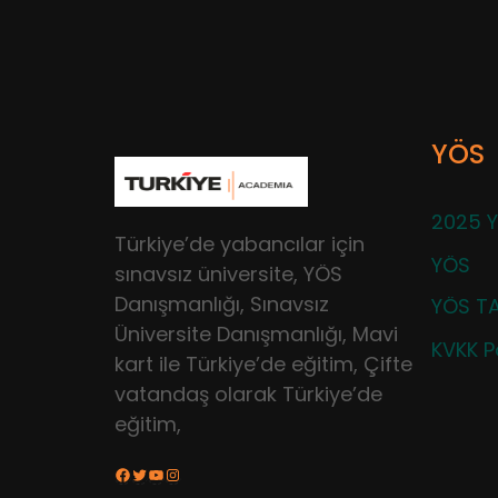
YÖS
2025 Y
Türkiye’de yabancılar için
YÖS
sınavsız üniversite, YÖS
Danışmanlığı, Sınavsız
YÖS TA
Üniversite Danışmanlığı, Mavi
KVKK Po
kart ile Türkiye’de eğitim, Çifte
vatandaş olarak Türkiye’de
eğitim,
Facebook
Twitter
YouTube
Instagram