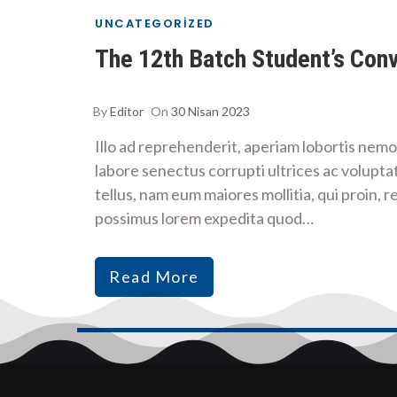
UNCATEGORIZED
The 12th Batch Student’s Con
By
Editor
On
30 Nisan 2023
Illo ad reprehenderit, aperiam lobortis ne
labore senectus corrupti ultrices ac voluptat
tellus, nam eum maiores mollitia, qui proin, 
possimus lorem expedita quod…
Read More