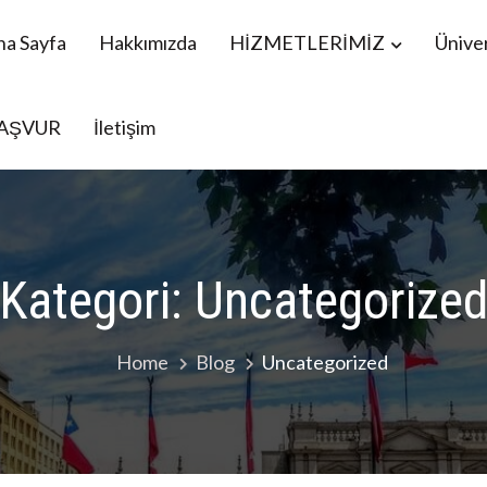
na Sayfa
Hakkımızda
HİZMETLERİMİZ
Üniver
AŞVUR
İletişim
menistan Öğrencileri YÖS, Mavi Kart danışmanlık
Kategori:
Uncategorize
Home
Blog
Uncategorized