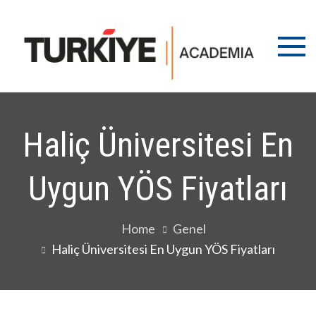
Skip
tur
Türkiy
to
Ünivers
aca
content
İran,
Azerba
Türkm
Öğrenc
YÖS, M
Haliç Üniversitesi En
Kart
danışm
Uygun YÖS Fiyatları
Home
Genel
Haliç Üniversitesi En Uygun YÖS Fiyatları