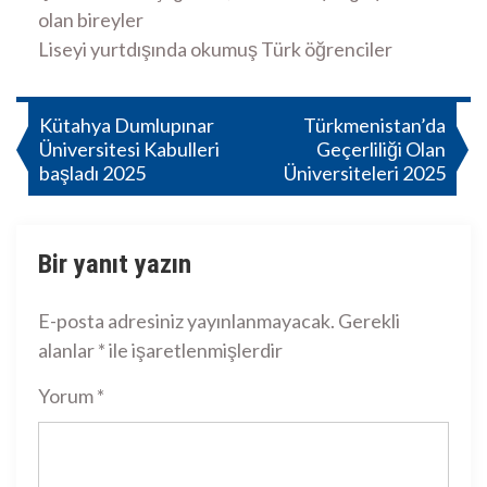
olan bireyler
Liseyi yurtdışında okumuş Türk öğrenciler
Yazı
Kütahya Dumlupınar
Türkmenistan’da
Üniversitesi Kabulleri
Geçerliliği Olan
gezinmesi
başladı 2025
Üniversiteleri 2025
Bir yanıt yazın
E-posta adresiniz yayınlanmayacak.
Gerekli
alanlar
*
ile işaretlenmişlerdir
Yorum
*