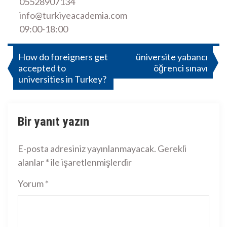
05528907134
info@turkiyeacademia.com
09:00-18:00
Yazı
How do foreigners get
üniversite yabancı
accepted to
öğrenci sınavı
gezinmesi
universities in Turkey?
Bir yanıt yazın
E-posta adresiniz yayınlanmayacak.
Gerekli
alanlar
*
ile işaretlenmişlerdir
Yorum
*