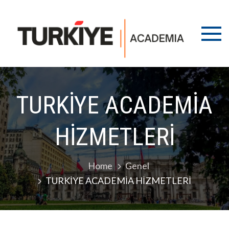
Skip
tur
Türkiy
to
Ünivers
aca
content
İran,
Azerba
Türkm
Öğrenc
YÖS, M
TURKİYE ACADEMİA
Kart
danışm
HİZMETLERİ
Home
Genel
TURKİYE ACADEMİA HİZMETLERİ