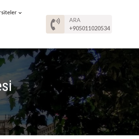
siteler
ARA
+905011020534
si