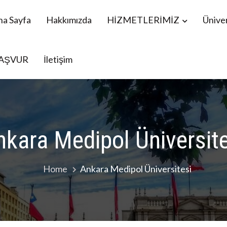
na Sayfa
Hakkımızda
HİZMETLERİMİZ
Üniver
AŞVUR
İletişim
menistan Öğrencileri YÖS, Mavi Kart danışmanlık
nkara Medipol Üniversite
Home
Ankara Medipol Üniversitesi