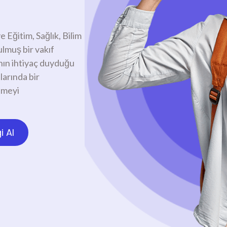
 Eğitim, Sağlık, Bilim
lmuş bir vakıf
anın ihtiyaç duyduğu
larında bir
tmeyi
i Al