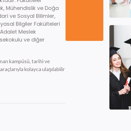
tadır. Fakülteler
kuk, Mühendislik ve Doğa
 İdari ve Sosyal Bilimler,
asal Bilgiler Fakülteleri
 Adalet Meslek
ksekokulu ve diğer
nan kampüsü, tarihi ve
araçlarıyla kolayca ulaşılabilir