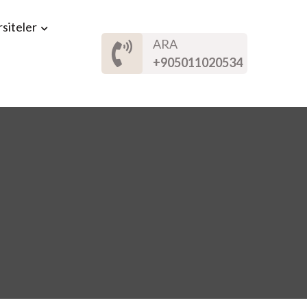
siteler
ARA
+905011020534