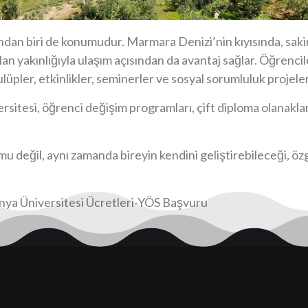
dan biri de konumudur. Marmara Denizi’nin kıyısında, sakin
n yakınlığıyla ulaşım açısından da avantaj sağlar. Öğrenc
üpler, etkinlikler, seminerler ve sosyal sorumluluk projeler
tesi, öğrenci değişim programları, çift diploma olanakları
umu değil, aynı zamanda bireyin kendini geliştirebileceği, 
Üniversitesi Ücretleri-YÖS Başvuru