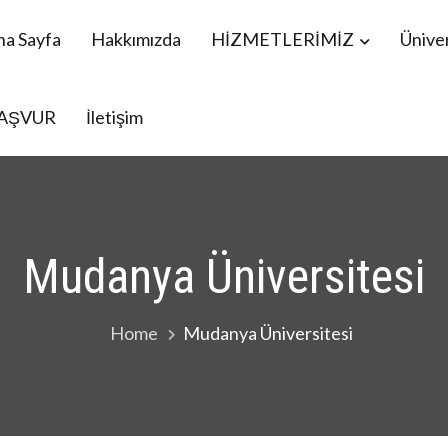
na Sayfa
Hakkımızda
HİZMETLERİMİZ
Üniver
AŞVUR
İletişim
menistan Öğrencileri YÖS, Mavi Kart danışmanlık
Mudanya Üniversitesi
Home
Mudanya Üniversitesi