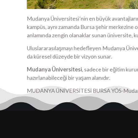
Mudanya Üniversitesi’nin en büyük avantajların
kampüs, aynı zamanda Bursa şehir merkezine ola
anlamında zengin olanaklar sunan üniversite, kul
Uluslararasılaşmayı hedefleyen Mudanya Üniversi
da küresel düzeyde bir vizyon sunar.
Mudanya Üniversitesi
, sadece bir eğitim kur
hazırlanabileceği bir yaşam alanıdır.
MUDANYA ÜNİVERSİTESİ BURSA YÖS-Mudanya 