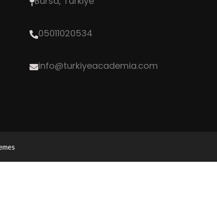
Bursa, Türkiye
05011020534
info@turkiyeacademia.com
hemes