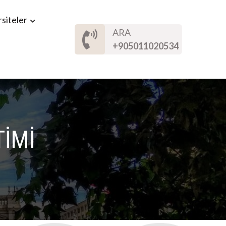
siteler
ARA
+905011020534
TİMİ