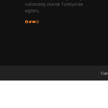
vatandaş olarak Türkiye’de
eğitim,
Facebook
Twitter
YouTube
Instagram
Copy