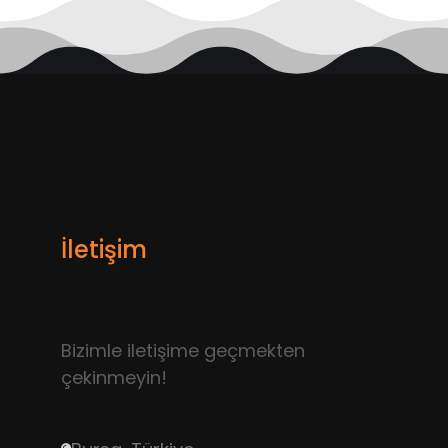
İletişim
Bizimle iletişime geçmekten
çekinmeyin!