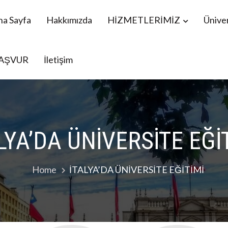
na Sayfa
Hakkımızda
HİZMETLERİMİZ
Üniver
AŞVUR
İletişim
menistan Öğrencileri YÖS, Mavi Kart danışmanlık
LYA’DA ÜNİVERSİTE EĞİ
Home
İTALYA’DA ÜNİVERSİTE EĞİTİMİ