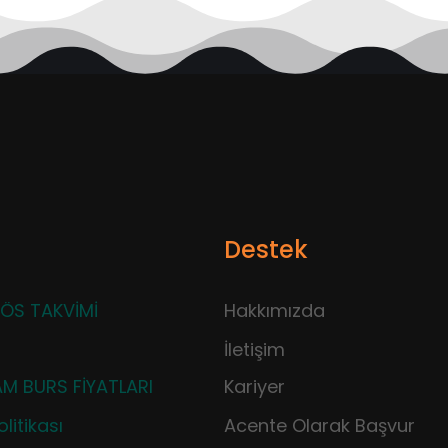
Destek
ÖS TAKVİMİ
Hakkımızda
İletişim
M BURS FİYATLARI
Kariyer
litikası
Acente Olarak Başvur