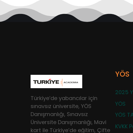
YÖS
2025 Y
Türkiye’de yabancılar için
YÖS
sınavsız üniversite, YÖS
Danışmanlığı, Sınavsız
YÖS TA
Üniversite Danışmanlığı, Mavi
KVKK Po
kart ile Türkiye’de eğitim, Çifte